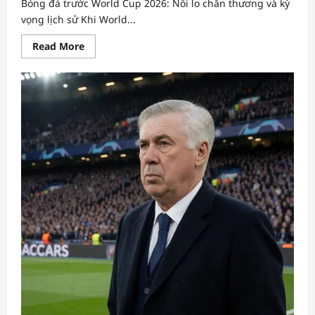
Bóng đá trước World Cup 2026: Nỗi lo chấn thương và kỳ
vọng lịch sử Khi World...
Read
Read More
more
about
Bóng
đá
trước
World
Cup
2026:
Nỗi
lo
chấn
thương
và
kỳ
vọng
lịch
sử