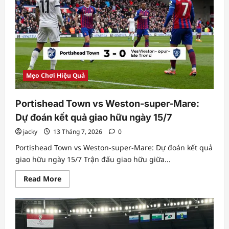
Mẹo Chơi Hiệu Quả
Portishead Town vs Weston-super-Mare:
Dự đoán kết quả giao hữu ngày 15/7
jacky
13 Tháng 7, 2026
0
Portishead Town vs Weston-super-Mare: Dự đoán kết quả
giao hữu ngày 15/7 Trận đấu giao hữu giữa...
Read
Read More
more
about
Portishead
Town
vs
Weston-
super-