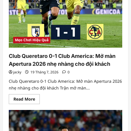
Mẹo Chơi Hiệu Quả
Club Queretaro 0-1 Club America: Mở màn
Apertura 2026 nhẹ nhàng cho đội khách
jacky
19 Tháng 7, 2026
0
Club Queretaro 0-1 Club America: Mở màn Apertura 2026
nhẹ nhàng cho đội khách Trận mở màn...
Read
Read More
more
about
Club
Queretaro
0-
1
Club