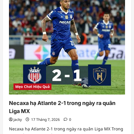
America:
Mở
màn
Apertura
2026
nhẹ
nhàng
cho
đội
khách
Mẹo Chơi Hiệu Quả
Necaxa hạ Atlante 2-1 trong ngày ra quân
Liga MX
jacky
17 Tháng 7, 2026
0
Necaxa hạ Atlante 2-1 trong ngày ra quân Liga MX Trong