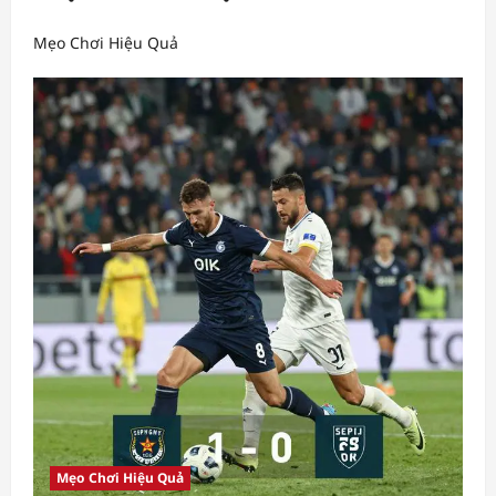
Mẹo Chơi Hiệu Quả
Mẹo Chơi Hiệu Quả