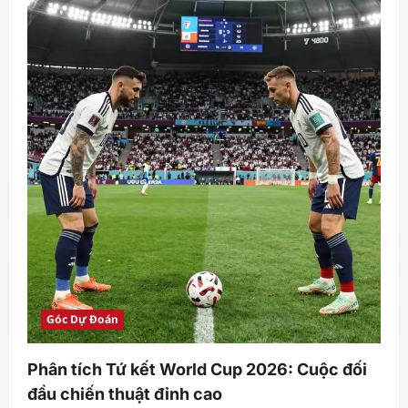
đoán
World
Cup
2026
ngày
13/7:
Những
cặp
đấu
nảy
lửa
tại
vòng
32
đội
Góc Dự Đoán
Phân tích Tứ kết World Cup 2026: Cuộc đối
đầu chiến thuật đỉnh cao