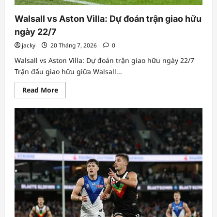
Walsall vs Aston Villa: Dự đoán trận giao hữu
ngày 22/7
jacky
20 Tháng 7, 2026
0
Walsall vs Aston Villa: Dự đoán trận giao hữu ngày 22/7
Trận đấu giao hữu giữa Walsall...
Read
Read More
more
about
Walsall
vs
Aston
Villa:
Dự
đoán
trận
giao
hữu
ngày
22/7