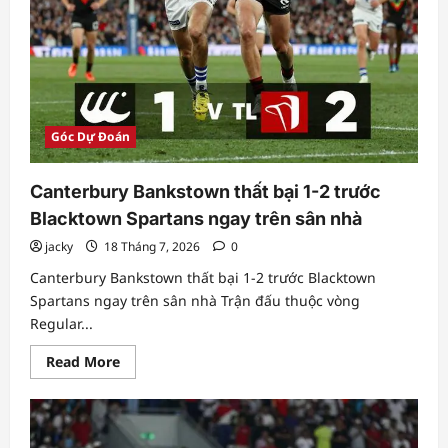
Góc Dự Đoán
Canterbury Bankstown thất bại 1-2 trước
Blacktown Spartans ngay trên sân nhà
jacky
18 Tháng 7, 2026
0
Canterbury Bankstown thất bại 1-2 trước Blacktown
Spartans ngay trên sân nhà Trận đấu thuộc vòng
Regular...
Read
Read More
more
about
Canterbury
Bankstown
thất
bại