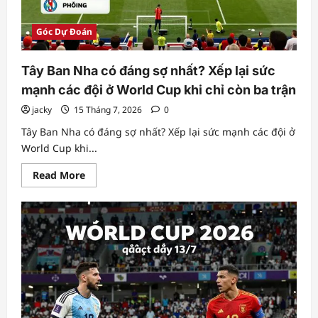
Góc Dự Đoán
Tây Ban Nha có đáng sợ nhất? Xếp lại sức
mạnh các đội ở World Cup khi chỉ còn ba trận
jacky
15 Tháng 7, 2026
0
Tây Ban Nha có đáng sợ nhất? Xếp lại sức mạnh các đội ở
World Cup khi...
Read
Read More
more
about
Tây
Ban
Nha
có
đáng
sợ
nhất?
Xếp
lại
sức
mạnh
các