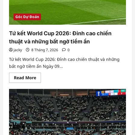
Góc Dự Đoán
Tứ kết World Cup 2026: Đỉnh cao chiến
thuật và những bất ngờ tiềm ẩn
jacky
8 Tháng 7, 2026
0
Tứ kết World Cup 2026: Đỉnh cao chiến thuật và những
bất ngờ tiềm ẩn Ngày 09...
Read
Read More
more
about
Tứ
kết
World
Cup
2026:
Đỉnh
cao
chiến
thuật
và
những