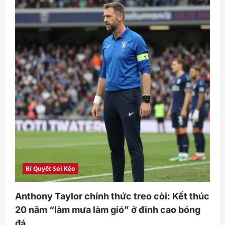
Bí Quyết Soi Kèo
Anthony Taylor chính thức treo còi: Kết thúc
20 năm “làm mưa làm gió” ở đỉnh cao bóng
đá