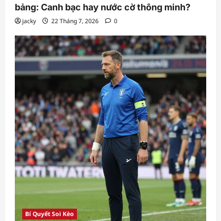
bảng: Canh bạc hay nước cờ thông minh?
jacky
22 Tháng 7, 2026
0
Bí Quyết Soi Kèo