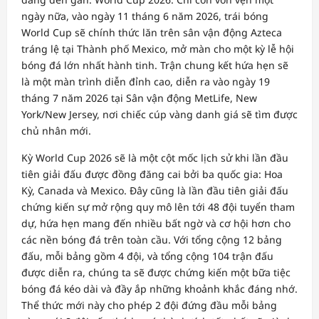
ngày nữa, vào ngày 11 tháng 6 năm 2026, trái bóng
World Cup sẽ chính thức lăn trên sân vận động Azteca
tráng lệ tại Thành phố Mexico, mở màn cho một kỳ lễ hội
bóng đá lớn nhất hành tinh. Trận chung kết hứa hẹn sẽ
là một màn trình diễn đỉnh cao, diễn ra vào ngày 19
tháng 7 năm 2026 tại Sân vận động MetLife, New
York/New Jersey, nơi chiếc cúp vàng danh giá sẽ tìm được
chủ nhân mới.
Kỳ World Cup 2026 sẽ là một cột mốc lịch sử khi lần đầu
tiên giải đấu được đồng đăng cai bởi ba quốc gia: Hoa
Kỳ, Canada và Mexico. Đây cũng là lần đầu tiên giải đấu
chứng kiến sự mở rộng quy mô lên tới 48 đội tuyển tham
dự, hứa hẹn mang đến nhiều bất ngờ và cơ hội hơn cho
các nền bóng đá trên toàn cầu. Với tổng cộng 12 bảng
đấu, mỗi bảng gồm 4 đội, và tổng cộng 104 trận đấu
được diễn ra, chúng ta sẽ được chứng kiến một bữa tiệc
bóng đá kéo dài và đầy ắp những khoảnh khắc đáng nhớ.
Thể thức mới này cho phép 2 đội đứng đầu mỗi bảng