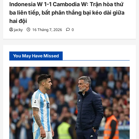
Indonesia W 1-1 Cambodia W: Trận hòa thứ
ba liên tiếp, bất phân thắng bại kéo dài giữa
hai đội
jacky
16 Tháng 7, 2026
0
You May Have Missed