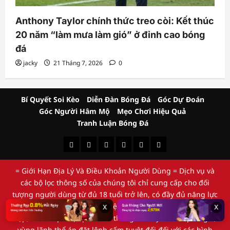
Anthony Taylor chính thức treo còi: Kết thúc
20 năm “làm mưa làm gió” ở đỉnh cao bóng
đá
jacky
21 Tháng 7, 2026
0
Bí Quyết Soi Kèo
Diễn Đàn Bóng Đá
Góc Dự Đoán
Góc Người Hâm Mộ
Mẹo Chơi Hiệu Quả
Tranh Luận Bóng Đá
Bí
Diễn
Góc
Góc
Mẹo
Tranh
Quyết
Đàn
Dự
Người
Chơi
Luận
= Giới Hạn Địa Lý Và Điều Khoản Người Dùng = Dịch vụ và
Soi
Bóng
Đoán
Hâm
Hiệu
Bóng
các bộ lọc thông số của chúng tôi chỉ cung cấp cho đối
Kèo
Đá
Mộ
Quả
Đá
tượng người dùng từ đủ 18 tuổi trở lên, có đầy đủ năng lực
hành vi dân sự pháp định. Hệ thống nghiêm cấm việc truy
x
x
cập, sao chép hoặc phát tán thông tin này từ các quốc gia,
vùng lãnh thổ áp đặt lệnh cấm tuyệt đối đối với các hình