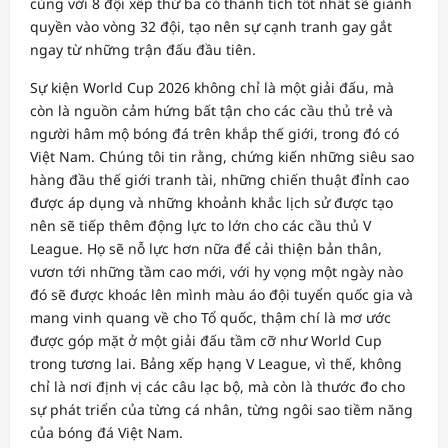
cùng với 8 đội xếp thứ ba có thành tích tốt nhất sẽ giành
quyền vào vòng 32 đội, tạo nên sự cạnh tranh gay gắt
ngay từ những trận đấu đầu tiên.
Sự kiện World Cup 2026 không chỉ là một giải đấu, mà
còn là nguồn cảm hứng bất tận cho các cầu thủ trẻ và
người hâm mộ bóng đá trên khắp thế giới, trong đó có
Việt Nam. Chúng tôi tin rằng, chứng kiến những siêu sao
hàng đầu thế giới tranh tài, những chiến thuật đỉnh cao
được áp dụng và những khoảnh khắc lịch sử được tạo
nên sẽ tiếp thêm động lực to lớn cho các cầu thủ V
League. Họ sẽ nỗ lực hơn nữa để cải thiện bản thân,
vươn tới những tầm cao mới, với hy vọng một ngày nào
đó sẽ được khoác lên mình màu áo đội tuyển quốc gia và
mang vinh quang về cho Tổ quốc, thậm chí là mơ ước
được góp mặt ở một giải đấu tầm cỡ như World Cup
trong tương lai. Bảng xếp hạng V League, vì thế, không
chỉ là nơi định vị các câu lạc bộ, mà còn là thước đo cho
sự phát triển của từng cá nhân, từng ngôi sao tiềm năng
của bóng đá Việt Nam.