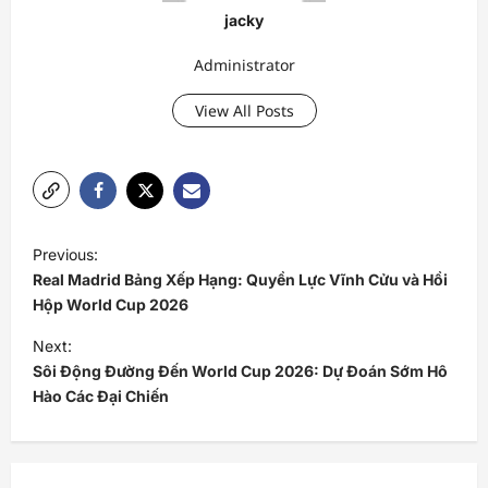
jacky
Administrator
View All Posts
P
Previous:
o
Real Madrid Bảng Xếp Hạng: Quyền Lực Vĩnh Cửu và Hồi
s
Hộp World Cup 2026
t
Next:
Sôi Động Đường Đến World Cup 2026: Dự Đoán Sớm Hô
n
Hào Các Đại Chiến
a
v
i