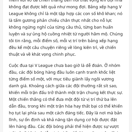
không đạt được kết quả như mong đợi. Bảng xếp hạng V
League không chỉ là một tập hợp các con số khô khan; nó
là tấm gương phản chiếu chân thực nhất cho nỗ lực
không ngừng nghỉ của từng cầu thủ, từng ban huấn
luyện và sự ủng hộ cuồng nhiệt từ người hâm mộ. Chúng
tôi tin rằng, mỗi điểm số, mỗi vị trí trên bảng xếp hạng
đều kể một câu chuyện riêng về lòng kiên trì, về chiến
thuật và về khát vọng chinh phục.
Cuộc đua tại V League chưa bao giờ là dễ đoán. Ở nhóm
đầu, các đội bóng hàng đầu luôn cạnh tranh khốc liệt
từng điểm số một, với mục tiêu giành lấy ngôi vương
danh giá. Khoảng cách giữa các đội thường rất sít sao,
khiến mỗi trận đấu trở thành một trận chung kết thực sự.
Một chiến thắng có thể đưa một đội từ vị trí thứ ba lên
dẫn đầu, trong khi một trận hòa hay thất bại có thể khiến
họ tụt lại phía sau một cách đáng tiếc. Đây là nơi mà bản
lĩnh, sự ổn định và khả năng tận dụng cơ hội được đặt
lên hàng đầu. Các đội bóng phải thể hiện được sự vượt