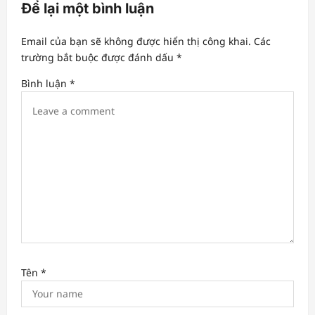
Để lại một bình luận
g
a
Email của bạn sẽ không được hiển thị công khai.
Các
t
trường bắt buộc được đánh dấu
*
i
Bình luận
*
o
n
Tên
*