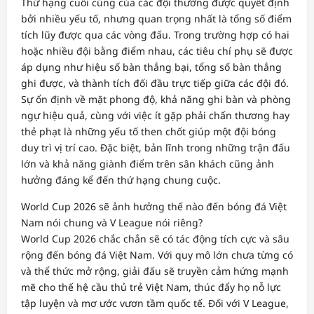
Thứ hạng cuối cùng của các đội thường được quyết định
bởi nhiều yếu tố, nhưng quan trọng nhất là tổng số điểm
tích lũy được qua các vòng đấu. Trong trường hợp có hai
hoặc nhiều đội bằng điểm nhau, các tiêu chí phụ sẽ được
áp dụng như hiệu số bàn thắng bại, tổng số bàn thắng
ghi được, và thành tích đối đầu trực tiếp giữa các đội đó.
Sự ổn định về mặt phong độ, khả năng ghi bàn và phòng
ngự hiệu quả, cùng với việc ít gặp phải chấn thương hay
thẻ phạt là những yếu tố then chốt giúp một đội bóng
duy trì vị trí cao. Đặc biệt, bản lĩnh trong những trận đấu
lớn và khả năng giành điểm trên sân khách cũng ảnh
hưởng đáng kể đến thứ hạng chung cuộc.
World Cup 2026 sẽ ảnh hưởng thế nào đến bóng đá Việt
Nam nói chung và V League nói riêng?
World Cup 2026 chắc chắn sẽ có tác động tích cực và sâu
rộng đến bóng đá Việt Nam. Với quy mô lớn chưa từng có
và thể thức mở rộng, giải đấu sẽ truyền cảm hứng mạnh
mẽ cho thế hệ cầu thủ trẻ Việt Nam, thúc đẩy họ nỗ lực
tập luyện và mơ ước vươn tầm quốc tế. Đối với V League,