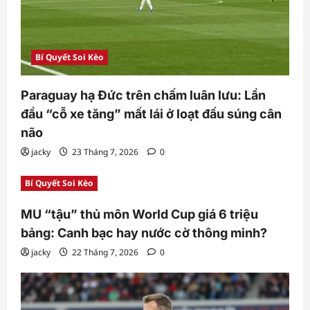
Bí Quyết Soi Kèo
Paraguay hạ Đức trên chấm luân lưu: Lần
đầu “cỗ xe tăng” mất lái ở loạt đấu súng cân
não
jacky
23 Tháng 7, 2026
0
Bí Quyết Soi Kèo
MU “tậu” thủ môn World Cup giá 6 triệu
bảng: Canh bạc hay nước cờ thông minh?
jacky
22 Tháng 7, 2026
0