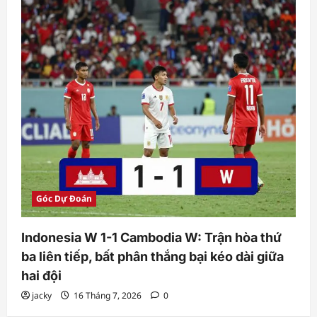
Góc Dự Đoán
Indonesia W 1-1 Cambodia W: Trận hòa thứ
ba liên tiếp, bất phân thắng bại kéo dài giữa
hai đội
jacky
16 Tháng 7, 2026
0