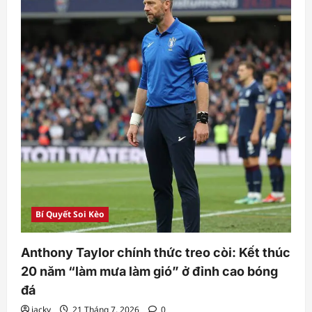
Bí Quyết Soi Kèo
Anthony Taylor chính thức treo còi: Kết thúc
20 năm “làm mưa làm gió” ở đỉnh cao bóng
đá
jacky
21 Tháng 7, 2026
0