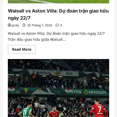
Walsall vs Aston Villa: Dự đoán trận giao hữu
ngày 22/7
jacky
20 Tháng 7, 2026
0
Walsall vs Aston Villa: Dự đoán trận giao hữu ngày 22/7
Trận đấu giao hữu giữa Walsall...
Read
Read More
more
about
Walsall
vs
Aston
Villa:
Dự
đoán
trận
giao
hữu
ngày
22/7