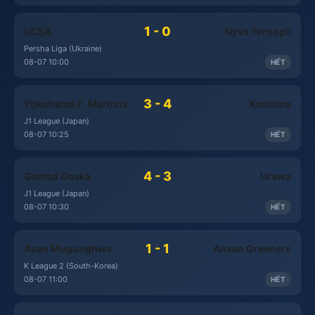
1 - 0
UCSA
Nyva Ternopil
Persha Liga (Ukraine)
08-07 10:00
HẾT
3 - 4
Yokohama F. Marinos
Kashima
J1 League (Japan)
08-07 10:25
HẾT
4 - 3
Gamba Osaka
Urawa
J1 League (Japan)
08-07 10:30
HẾT
1 - 1
Asan Mugunghwa
Ansan Greeners
K League 2 (South-Korea)
08-07 11:00
HẾT