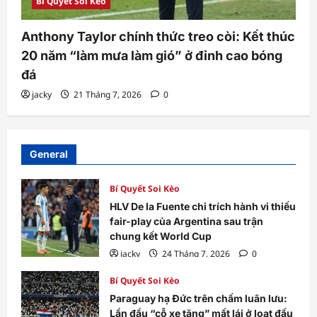
Bí Quyết Soi Kèo
Anthony Taylor chính thức treo còi: Kết thúc
20 năm “làm mưa làm gió” ở đỉnh cao bóng
đá
jacky
21 Tháng 7, 2026
0
General
Bí Quyết Soi Kèo
HLV De la Fuente chỉ trích hành vi thiếu
fair-play của Argentina sau trận
chung kết World Cup
jacky
24 Tháng 7, 2026
0
Bí Quyết Soi Kèo
Paraguay hạ Đức trên chấm luân lưu:
Lần đầu “cỗ xe tăng” mất lái ở loạt đấu