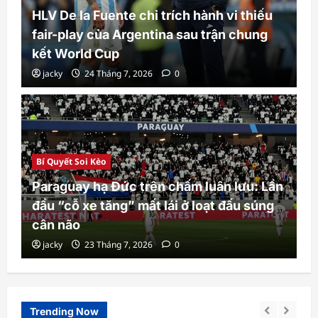
HLV De la Fuente chỉ trích hành vi thiếu
fair-play của Argentina sau trận chung
kết World Cup
jacky
24 Tháng 7, 2026
0
Bí Quyết Soi Kèo
Paraguay hạ Đức trên chấm luân lưu: Lần
đầu “cỗ xe tăng” mất lái ở loạt đấu súng
cân não
jacky
23 Tháng 7, 2026
0
Trending Now