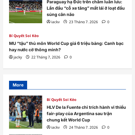
Paraguay hạ Đức trên chấm luân lưu:
Lần đầu “cỗ xe tăng” mất lái ở loạt đấu
súng cân não
jacky
23 Tháng 7, 2026
0
Bí Quyết Soi Kèo
MU “tậu” thủ môn World Cup giá 6 triệu bảng: Canh bạc
hay nước cờ thông minh?
jacky
22 Tháng 7, 2026
0
More
Bí Quyết Soi Kèo
HLV De la Fuente chỉ trích hành vi thiếu
fair-play của Argentina sau trận
chung kết World Cup
jacky
24 Tháng 7, 2026
0