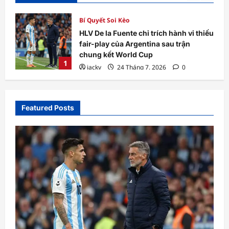
Bí Quyết Soi Kèo
thiếu
Paraguay hạ Đức trên chấm luân lưu:
Lần đầu “cỗ xe tăng” mất lái ở loạt đấu
súng cân não
2
jacky
23 Tháng 7, 2026
0
Featured Posts