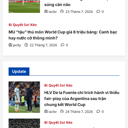
súng cân não
jacky
23 Tháng 7, 2026
0
Bí Quyết Soi Kèo
MU “tậu” thủ môn World Cup giá 6 triệu bảng: Canh bạc
hay nước cờ thông minh?
jacky
22 Tháng 7, 2026
0
Update
Bí Quyết Soi Kèo
HLV De la Fuente chỉ trích hành vi thiếu
fair-play của Argentina sau trận
chung kết World Cup
jacky
24 Tháng 7, 2026
0
Bí Quyết Soi Kèo