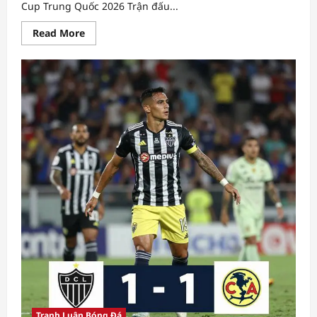
Cup Trung Quốc 2026 Trận đấu...
Read
Read More
more
about
SHANGHAI
SIPG
vs
Sichuan
Jiuniu
–
Dự
đoán
vòng
16
FA
Cup
Trung
Quốc
2026
Tranh Luận Bóng Đá