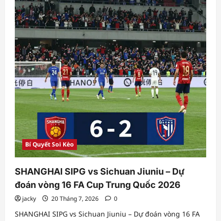
nhà
bám
trụ,
khách
áp
đảo
ở
vòng
loại
Champions
League
Bí Quyết Soi Kèo
SHANGHAI SIPG vs Sichuan Jiuniu – Dự
đoán vòng 16 FA Cup Trung Quốc 2026
jacky
20 Tháng 7, 2026
0
SHANGHAI SIPG vs Sichuan Jiuniu – Dự đoán vòng 16 FA