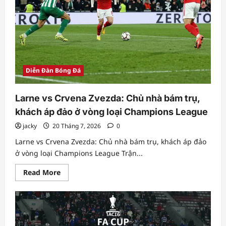
Diễn Đàn Bóng Đá
Larne vs Crvena Zvezda: Chủ nhà bám trụ,
khách áp đảo ở vòng loại Champions League
jacky
20 Tháng 7, 2026
0
Larne vs Crvena Zvezda: Chủ nhà bám trụ, khách áp đảo
ở vòng loại Champions League Trận...
Read
Read More
more
about
Larne
vs
Crvena
Zvezda:
Chủ