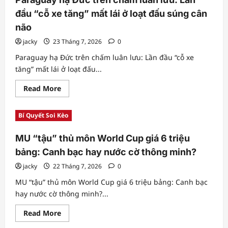
đầu “cỗ xe tăng” mất lái ở loạt đấu súng cân
não
jacky
23 Tháng 7, 2026
0
Paraguay hạ Đức trên chấm luân lưu: Lần đầu “cỗ xe
tăng” mất lái ở loạt đấu...
Read
Read More
more
about
Paraguay
Bí Quyết Soi Kèo
hạ
Đức
trên
MU “tậu” thủ môn World Cup giá 6 triệu
chấm
luân
bảng: Canh bạc hay nước cờ thông minh?
lưu:
Lần
đầu
jacky
22 Tháng 7, 2026
0
“cỗ
xe
MU “tậu” thủ môn World Cup giá 6 triệu bảng: Canh bạc
tăng”
hay nước cờ thông minh?...
mất
lái
ở
Read
Read More
loạt
more
đấu
about