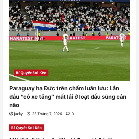
Bí Quyết Soi Kèo
Paraguay hạ Đức trên chấm luân lưu: Lần
đầu “cỗ xe tăng” mất lái ở loạt đấu súng cân
não
jacky
23 Tháng 7, 2026
0
Bí Quyết Soi Kèo