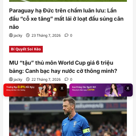
Paraguay hạ Đức trên chấm luân lưu: Lần
đầu “cỗ xe tăng” mất lái ở loạt đấu súng cân
não
jacky
23 Tháng 7, 2026
0
Bí Quyết Soi Kèo
MU “tậu” thủ môn World Cup giá 6 triệu
bảng: Canh bạc hay nước cờ thông minh?
jacky
22 Tháng 7, 2026
0
x
x