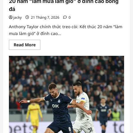
20 năm “làm mưa làm gió” ở đỉnh cao bóng
đá
jacky
21 Tháng 7, 2026
0
Anthony Taylor chính thức treo còi: Kết thúc 20 năm “làm
mưa làm gió” ở đỉnh cao...
Read
Read More
more
about
Anthony
Taylor
chính
thức
treo
còi:
Kết
thúc
20
năm
“làm
mưa
làm
gió”
ở
đỉnh
cao
bóng
đá