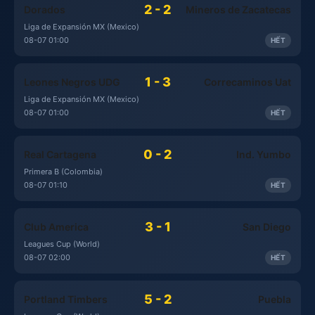
2 - 2
Dorados
Mineros de Zacatecas
Liga de Expansión MX (Mexico)
08-07 01:00
HẾT
1 - 3
Leones Negros UDG
Correcaminos Uat
Liga de Expansión MX (Mexico)
08-07 01:00
HẾT
0 - 2
Real Cartagena
Ind. Yumbo
Primera B (Colombia)
08-07 01:10
HẾT
3 - 1
Club America
San Diego
Leagues Cup (World)
08-07 02:00
HẾT
5 - 2
Portland Timbers
Puebla