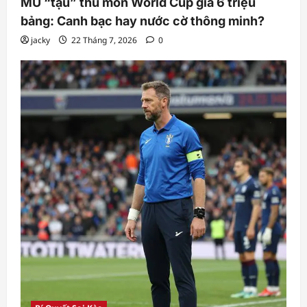
MU “tậu” thủ môn World Cup giá 6 triệu
bảng: Canh bạc hay nước cờ thông minh?
jacky
22 Tháng 7, 2026
0