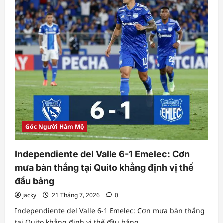
OSK
trong
trận
mở
màn
Liga
I
Góc Người Hâm Mộ
Independiente del Valle 6-1 Emelec: Cơn
mưa bàn thắng tại Quito khẳng định vị thế
đầu bảng
jacky
21 Tháng 7, 2026
0
Independiente del Valle 6-1 Emelec: Cơn mưa bàn thắng
tại Quito khẳng định vị thế đầu bảng...