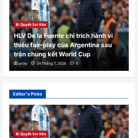
Bí Quyết Soi Kèo
te chỉ trích hành vi
Paraguay hạ Đức 
y của Argentina sau
lưu: Lần đầu “cỗ x
t World Cup
loạt đấu súng cân
, 2026
0
jacky
23 Tháng 7, 2026
Editor's Picks
Bí Quyết Soi Kèo