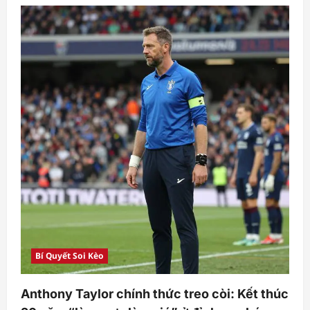
súng
MU
cân
“tậu”
não
thủ
môn
World
Cup
giá
6
triệu
bảng:
Canh
bạc
hay
nước
cờ
thông
minh?
Bí Quyết Soi Kèo
Anthony Taylor chính thức treo còi: Kết thúc