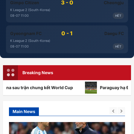
3 - 0
Gimpo Citizen
Cheongju
K League 2 (South-Korea)
08-07 11:00
HẾT
0 - 1
Gyeongnam FC
Daegu FC
K League 2 (South-Korea)
08-07 11:00
HẾT
Breaking News
kết World Cup
Paraguay hạ Đức trên chấm luân lưu: Lần
Main News