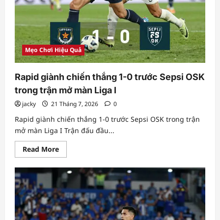
Mẹo Chơi Hiệu Quả
Rapid giành chiến thắng 1-0 trước Sepsi OSK
trong trận mở màn Liga I
jacky
21 Tháng 7, 2026
0
Rapid giành chiến thắng 1-0 trước Sepsi OSK trong trận
mở màn Liga I Trận đấu đầu...
Read
Read More
more
about
Rapid
giành
chiến
thắng
1-
0
trước
Sepsi