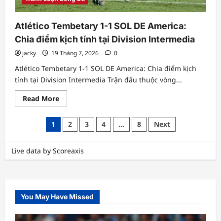
Atlético Tembetary 1-1 SOL DE America:
Chia điểm kịch tính tại Division Intermedia
jacky
19 Tháng 7, 2026
0
Atlético Tembetary 1-1 SOL DE America: Chia điểm kịch
tính tại Division Intermedia Trận đấu thuộc vòng...
Read
Read More
more
about
Atlético
Phân
1
2
3
4
…
8
Next
Tembetary
1-
trang
1
SOL
Live data by
Scoreaxis
bài
DE
America:
Chia
viết
điểm
kịch
tính
tại
You May Have Missed
Division
Intermedia