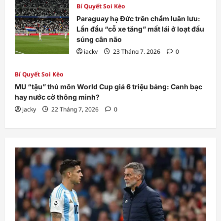
Bí Quyết Soi Kèo
Paraguay hạ Đức trên chấm luân lưu:
Lần đầu “cỗ xe tăng” mất lái ở loạt đấu
súng cân não
jacky
23 Tháng 7, 2026
0
Bí Quyết Soi Kèo
MU “tậu” thủ môn World Cup giá 6 triệu bảng: Canh bạc
hay nước cờ thông minh?
jacky
22 Tháng 7, 2026
0