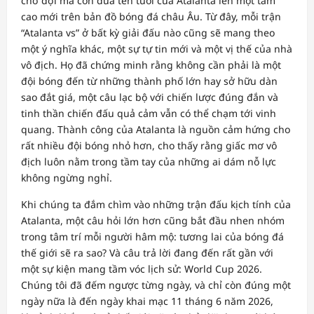
chờ đợi mà còn đưa tên tuổi của Atalanta lên một tầm
cao mới trên bản đồ bóng đá châu Âu. Từ đây, mỗi trận
“Atalanta vs” ở bất kỳ giải đấu nào cũng sẽ mang theo
một ý nghĩa khác, một sự tự tin mới và một vị thế của nhà
vô địch. Họ đã chứng minh rằng không cần phải là một
đội bóng đến từ những thành phố lớn hay sở hữu dàn
sao đắt giá, một câu lạc bộ với chiến lược đúng đắn và
tinh thần chiến đấu quả cảm vẫn có thể chạm tới vinh
quang. Thành công của Atalanta là nguồn cảm hứng cho
rất nhiều đội bóng nhỏ hơn, cho thấy rằng giấc mơ vô
địch luôn nằm trong tầm tay của những ai dám nỗ lực
không ngừng nghỉ.
Khi chúng ta đắm chìm vào những trận đấu kịch tính của
Atalanta, một câu hỏi lớn hơn cũng bắt đầu nhen nhóm
trong tâm trí mỗi người hâm mộ: tương lai của bóng đá
thế giới sẽ ra sao? Và câu trả lời đang đến rất gần với
một sự kiện mang tầm vóc lịch sử: World Cup 2026.
Chúng tôi đã đếm ngược từng ngày, và chỉ còn đúng một
ngày nữa là đến ngày khai mạc 11 tháng 6 năm 2026,