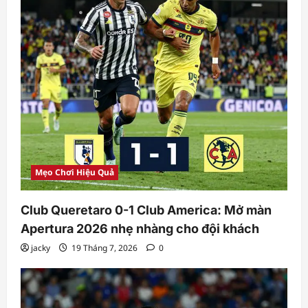
Mẹo Chơi Hiệu Quả
Club Queretaro 0-1 Club America: Mở màn
Apertura 2026 nhẹ nhàng cho đội khách
jacky
19 Tháng 7, 2026
0