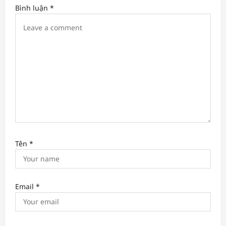
i
Bình luận
*
o
n
Tên
*
Email
*