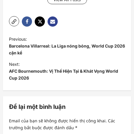
P
Previous:
o
Barcelona Villarreal: La Liga nóng bỏng, World Cup 2026
s
cận kề
t
Next:
AFC Bournemouth: Vị Thế Hiện Tại & Khát Vọng World
n
Cup 2026
a
v
i
Để lại một bình luận
g
a
Email của bạn sẽ không được hiển thị công khai.
Các
t
trường bắt buộc được đánh dấu
*