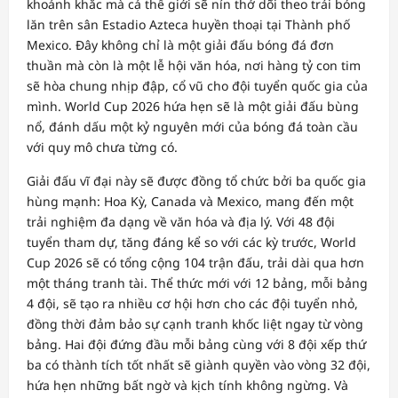
khoảnh khắc mà cả thế giới sẽ nín thở dõi theo trái bóng
lăn trên sân Estadio Azteca huyền thoại tại Thành phố
Mexico. Đây không chỉ là một giải đấu bóng đá đơn
thuần mà còn là một lễ hội văn hóa, nơi hàng tỷ con tim
sẽ hòa chung nhịp đập, cổ vũ cho đội tuyển quốc gia của
mình. World Cup 2026 hứa hẹn sẽ là một giải đấu bùng
nổ, đánh dấu một kỷ nguyên mới của bóng đá toàn cầu
với quy mô chưa từng có.
Giải đấu vĩ đại này sẽ được đồng tổ chức bởi ba quốc gia
hùng mạnh: Hoa Kỳ, Canada và Mexico, mang đến một
trải nghiệm đa dạng về văn hóa và địa lý. Với 48 đội
tuyển tham dự, tăng đáng kể so với các kỳ trước, World
Cup 2026 sẽ có tổng cộng 104 trận đấu, trải dài qua hơn
một tháng tranh tài. Thể thức mới với 12 bảng, mỗi bảng
4 đội, sẽ tạo ra nhiều cơ hội hơn cho các đội tuyển nhỏ,
đồng thời đảm bảo sự cạnh tranh khốc liệt ngay từ vòng
bảng. Hai đội đứng đầu mỗi bảng cùng với 8 đội xếp thứ
ba có thành tích tốt nhất sẽ giành quyền vào vòng 32 đội,
hứa hẹn những bất ngờ và kịch tính không ngừng. Và