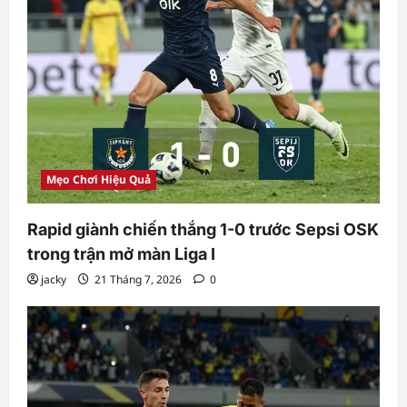
Mẹo Chơi Hiệu Quả
Rapid giành chiến thắng 1-0 trước Sepsi OSK
trong trận mở màn Liga I
jacky
21 Tháng 7, 2026
0