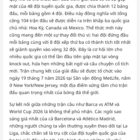
mặt của 48 đội tuyển quốc gia, được chia thành 12 bảng
đấu, mỗi bảng gồm 4 đội. Điều này đồng nghĩa với tổng
cộng 104 trận đấu sẽ được diễn ra trên khắp ba quốc gia
chủ nhà: Hoa Kỳ, Canada và Mexico. Thể thức mới này
cũng mang đến một sự thay đổi thú vị: hai đội đứng đầu
mỗi bảng cùng với 8 đội xếp thứ ba có thành tích tốt nhất
sẽ giành quyền vào vòng 32 đội. Đây là cơ hội lớn cho
nhiều quốc gia có thể lần đầu tiên góp mặt tại vòng
knock out, hứa hẹn những bất ngờ và câu chuyện cổ tích
mới. Trận chung kết của giải đấu sẽ được tổ chức vào
ngày 19 tháng 7 năm 2026 tại Sân vận động MetLife, nằm
ở New York/New Jersey, một địa điểm xứng tầm cho trận
đấu quan trọng nhất của bóng đá thế giới.
Sự kết nối giữa những trận cầu như Barca vs ATM và
World Cup 2026 là không thể phủ nhận. Các ngôi sao
sáng giá nhất của cả Barcelona và Atlético Madrid,
những người chúng ta vẫn thường xuyên theo dõi tại La
Liga, chắc chắn sẽ là trụ cột của đội tuyển quốc gia của