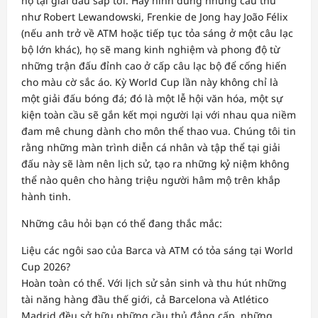
họ tại giải đấu sắp tới. Hãy hình dung những cầu thủ
như Robert Lewandowski, Frenkie de Jong hay João Félix
(nếu anh trở về ATM hoặc tiếp tục tỏa sáng ở một câu lạc
bộ lớn khác), họ sẽ mang kinh nghiệm và phong độ từ
những trận đấu đỉnh cao ở cấp câu lạc bộ để cống hiến
cho màu cờ sắc áo. Kỳ World Cup lần này không chỉ là
một giải đấu bóng đá; đó là một lễ hội văn hóa, một sự
kiện toàn cầu sẽ gắn kết mọi người lại với nhau qua niềm
đam mê chung dành cho môn thể thao vua. Chúng tôi tin
rằng những màn trình diễn cá nhân và tập thể tại giải
đấu này sẽ làm nên lịch sử, tạo ra những kỷ niệm không
thể nào quên cho hàng triệu người hâm mộ trên khắp
hành tinh.
Những câu hỏi bạn có thể đang thắc mắc:
Liệu các ngôi sao của Barca và ATM có tỏa sáng tại World
Cup 2026?
Hoàn toàn có thể. Với lịch sử sản sinh và thu hút những
tài năng hàng đầu thế giới, cả Barcelona và Atlético
Madrid đều sở hữu những cầu thủ đẳng cấp, những