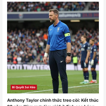
Bí Quyết Soi Kèo
Anthony Taylor chính thức treo còi: Kết thúc