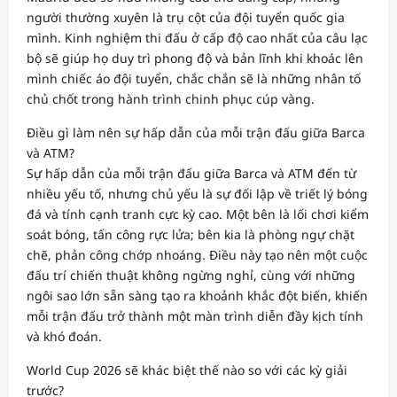
người thường xuyên là trụ cột của đội tuyển quốc gia
mình. Kinh nghiệm thi đấu ở cấp độ cao nhất của câu lạc
bộ sẽ giúp họ duy trì phong độ và bản lĩnh khi khoác lên
mình chiếc áo đội tuyển, chắc chắn sẽ là những nhân tố
chủ chốt trong hành trình chinh phục cúp vàng.
Điều gì làm nên sự hấp dẫn của mỗi trận đấu giữa Barca
và ATM?
Sự hấp dẫn của mỗi trận đấu giữa Barca và ATM đến từ
nhiều yếu tố, nhưng chủ yếu là sự đối lập về triết lý bóng
đá và tính cạnh tranh cực kỳ cao. Một bên là lối chơi kiểm
soát bóng, tấn công rực lửa; bên kia là phòng ngự chặt
chẽ, phản công chớp nhoáng. Điều này tạo nên một cuộc
đấu trí chiến thuật không ngừng nghỉ, cùng với những
ngôi sao lớn sẵn sàng tạo ra khoảnh khắc đột biến, khiến
mỗi trận đấu trở thành một màn trình diễn đầy kịch tính
và khó đoán.
World Cup 2026 sẽ khác biệt thế nào so với các kỳ giải
trước?