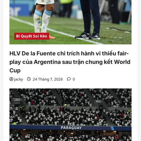
Bí Quyết Soi Kèo
HLV De la Fuente chỉ trích hành vi thiếu fair-
play của Argentina sau trận chung kết World
Cup
jacky
24 Tháng 7, 2026
0