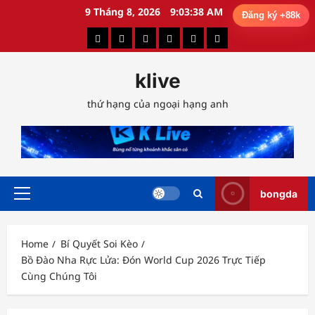
Skip
9 Tháng 8, 2026
9:03:39 AM
Đăng ký +88k
to
Bí
Diễn
Góc
Góc
Mẹo
Tranh
content
Quyết
Đàn
Dự
Người
Chơi
Luận
klive
Soi
Bóng
Đoán
Hâm
Hiệu
Bóng
Kèo
Đá
Mộ
Quả
Đá
thứ hạng của ngoại hạng anh
bongda
Primary
Menu
Home
Bí Quyết Soi Kèo
Bồ Đào Nha Rực Lửa: Đón World Cup 2026 Trực Tiếp
Cùng Chúng Tôi