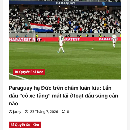
Bí Quyết Soi Kèo
Paraguay hạ Đức trên chấm luân lưu: Lần
đầu “cỗ xe tăng” mất lái ở loạt đấu súng cân
não
jacky
23 Tháng 7, 2026
0
Bí Quyết Soi Kèo