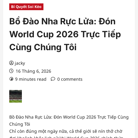
Bí Quyết Soi Kèo
Bồ Đào Nha Rực Lửa: Đón
World Cup 2026 Trực Tiếp
Cùng Chúng Tôi
jacky
16 Tháng 6, 2026
9 minutes read
0 comments
Bồ Đào Nha Rực Lửa: Đón World Cup 2026 Trực Tiếp Cùng
Chúng Tôi
Chỉ còn đúng một ngày nữa, cả thế giới sẽ nín thở chờ