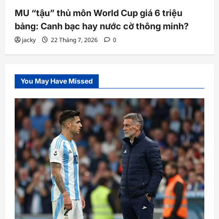
MU “tậu” thủ môn World Cup giá 6 triệu
bảng: Canh bạc hay nước cờ thông minh?
jacky
22 Tháng 7, 2026
0
You May Have Missed