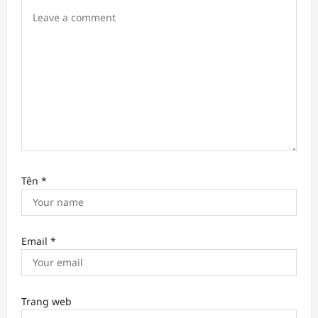
a
t
i
o
n
Tên
*
Email
*
Trang web