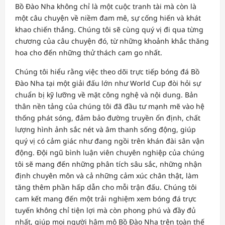
Bồ Đào Nha không chỉ là một cuộc tranh tài mà còn là
một câu chuyện về niềm đam mê, sự cống hiến và khát
khao chiến thắng. Chúng tôi sẽ cùng quý vị đi qua từng
chương của câu chuyện đó, từ những khoảnh khắc thăng
hoa cho đến những thử thách cam go nhất.
Chúng tôi hiểu rằng việc theo dõi trực tiếp bóng đá Bồ
Đào Nha tại một giải đấu lớn như World Cup đòi hỏi sự
chuẩn bị kỹ lưỡng về mặt công nghệ và nội dung. Bản
thân nền tảng của chúng tôi đã đầu tư mạnh mẽ vào hệ
thống phát sóng, đảm bảo đường truyền ổn định, chất
lượng hình ảnh sắc nét và âm thanh sống động, giúp
quý vị có cảm giác như đang ngồi trên khán đài sân vận
động. Đội ngũ bình luận viên chuyên nghiệp của chúng
tôi sẽ mang đến những phân tích sâu sắc, những nhận
định chuyên môn và cả những cảm xúc chân thật, làm
tăng thêm phần hấp dẫn cho mỗi trận đấu. Chúng tôi
cam kết mang đến một trải nghiệm xem bóng đá trực
tuyến không chỉ tiện lợi mà còn phong phú và đầy đủ
nhất, giúp mọi người hâm mộ Bồ Đào Nha trên toàn thế