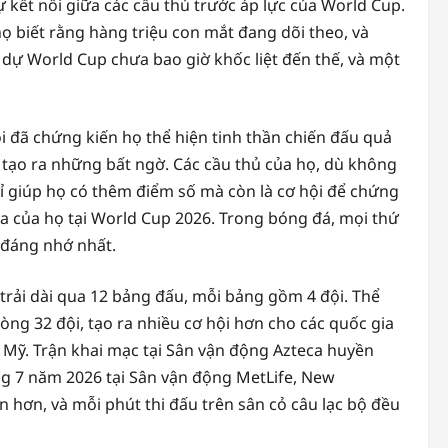
 kết nối giữa các cầu thủ trước áp lực của World Cup.
ọ biết rằng hàng triệu con mắt đang dõi theo, và
dự World Cup chưa bao giờ khốc liệt đến thế, và một
i đã chứng kiến họ thể hiện tinh thần chiến đấu quả
 tạo ra những bất ngờ. Các cầu thủ của họ, dù không
ỉ giúp họ có thêm điểm số mà còn là cơ hội để chứng
gia của họ tại World Cup 2026. Trong bóng đá, mọi thứ
 đáng nhớ nhất.
 trải dài qua 12 bảng đấu, mỗi bảng gồm 4 đội. Thể
òng 32 đội, tạo ra nhiều cơ hội hơn cho các quốc gia
 Mỹ. Trận khai mạc tại Sân vận động Azteca huyền
ng 7 năm 2026 tại Sân vận động MetLife, New
n hơn, và mỗi phút thi đấu trên sân cỏ câu lạc bộ đều