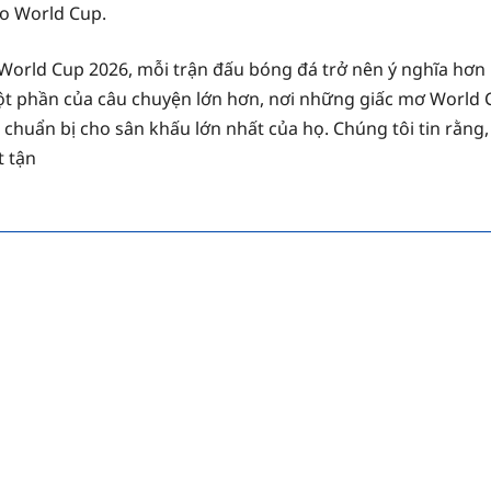
ho World Cup.
orld Cup 2026, mỗi trận đấu bóng đá trở nên ý nghĩa hơn 
ột phần của câu chuyện lớn hơn, nơi những giấc mơ World 
chuẩn bị cho sân khấu lớn nhất của họ. Chúng tôi tin rằng, 
 tận