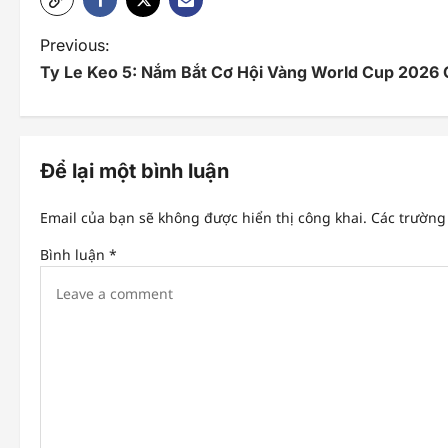
P
Previous:
Ty Le Keo 5: Nắm Bắt Cơ Hội Vàng World Cup 2026 
o
s
t
Để lại một bình luận
n
Email của bạn sẽ không được hiển thị công khai.
Các trường
a
Bình luận
*
v
i
g
a
t
i