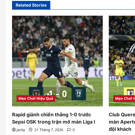
Related Stories
Mẹo Chơi Hiệu Quả
Mẹo Chơi 
Rapid giành chiến thắng 1-0 trước
Club Quere
Sepsi OSK trong trận mở màn Liga I
màn Apert
đội khách
jacky
21 Tháng 7, 2026
0