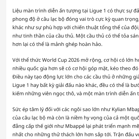
Liệu màn trình diễn ấn tượng tại Ligue 1 có thực sự
phong độ ở câu lạc bộ đóng vai trò cực kỳ quan trọng
khác như sự phù hợp với chiến thuật tổng thể của đội, 
như tinh thần của cầu thủ. Một cầu thủ có thể tỏa sán
hơn lại có thể là mảnh ghép hoàn hảo.
Với thể thức World Cup 2026 mở rộng, cơ hội có lớn hơn
nhiều quốc gia hơn sẽ có cơ hội góp mặt, kéo theo đó
Điều này tạo động lực lớn cho các cầu thủ ở những gi
Ligue 1 hay bất kỳ giải đấu nào khác, đều có thể là 
kiếm những viên ngọc thô, và một màn trình diễn ấn t
Sức ép tâm lý đối với các ngôi sao lớn như Kylian Mba
của câu lạc bộ mà còn là niềm hy vọng của cả một quố
đẳng cấp thế giới như Mbappé lại phát triển mạnh mẽ d
nhất cho những thử thách lớn hơn sắp tới. Trận đấu 