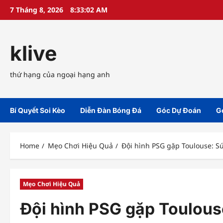
Skip
7 Tháng 8, 2026
8:33:04 AM
to
content
klive
thứ hạng của ngoại hạng anh
Bí Quyết Soi Kèo
Diễn Đàn Bóng Đá
Góc Dự Đoán
G
Home
Mẹo Chơi Hiệu Quả
Đội hình PSG gặp Toulouse: S
Mẹo Chơi Hiệu Quả
Đội hình PSG gặp Toulous