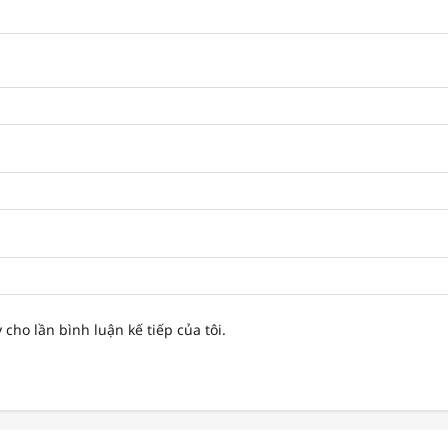
 cho lần bình luận kế tiếp của tôi.