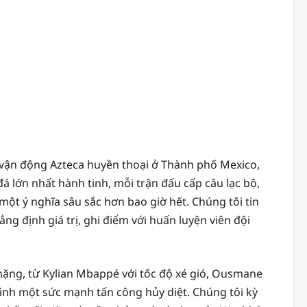
 vận động Azteca huyền thoại ở Thành phố Mexico,
đá lớn nhất hành tinh, mỗi trận đấu cấp câu lạc bộ,
ột ý nghĩa sâu sắc hơn bao giờ hết. Chúng tôi tin
ng định giá trị, ghi điểm với huấn luyện viên đội
thặng, từ Kylian Mbappé với tốc độ xé gió, Ousmane
ình một sức mạnh tấn công hủy diệt. Chúng tôi kỳ