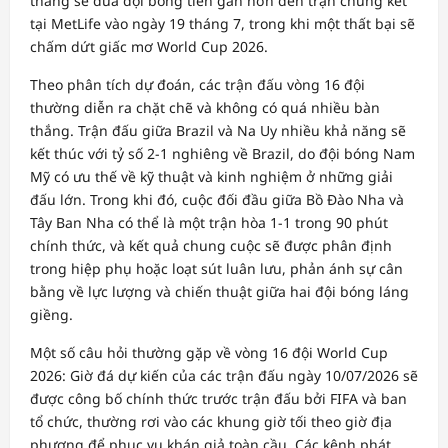
thắng sẽ đưa đội bóng tiến gần hơn đến trận chung kết
tại MetLife vào ngày 19 tháng 7, trong khi một thất bại sẽ
chấm dứt giấc mơ World Cup 2026.
Theo phân tích dự đoán, các trận đấu vòng 16 đội
thường diễn ra chặt chẽ và không có quá nhiều bàn
thắng. Trận đấu giữa Brazil và Na Uy nhiều khả năng sẽ
kết thúc với tỷ số 2-1 nghiêng về Brazil, do đội bóng Nam
Mỹ có ưu thế về kỹ thuật và kinh nghiệm ở những giải
đấu lớn. Trong khi đó, cuộc đối đầu giữa Bồ Đào Nha và
Tây Ban Nha có thể là một trận hòa 1-1 trong 90 phút
chính thức, và kết quả chung cuộc sẽ được phân định
trong hiệp phụ hoặc loạt sút luân lưu, phản ánh sự cân
bằng về lực lượng và chiến thuật giữa hai đội bóng láng
giềng.
Một số câu hỏi thường gặp về vòng 16 đội World Cup
2026: Giờ đá dự kiến của các trận đấu ngày 10/07/2026 sẽ
được công bố chính thức trước trận đấu bởi FIFA và ban
tổ chức, thường rơi vào các khung giờ tối theo giờ địa
phương để phục vụ khán giả toàn cầu. Các kênh phát