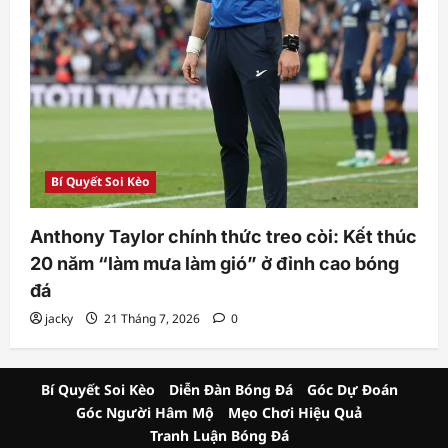
Bí Quyết Soi Kèo
Anthony Taylor chính thức treo còi: Kết thúc
20 năm “làm mưa làm gió” ở đỉnh cao bóng
đá
jacky
21 Tháng 7, 2026
0
Bí Quyết Soi Kèo
Diễn Đàn Bóng Đá
Góc Dự Đoán
Góc Người Hâm Mộ
Mẹo Chơi Hiệu Quả
Tranh Luận Bóng Đá