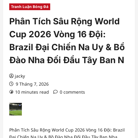
Tranh Luận Bóng Đá
Phân Tích Sâu Rộng World
Cup 2026 Vòng 16 Đội:
Brazil Đại Chiến Na Uy & Bồ
Đào Nha Đối Đầu Tây Ban N
jacky
9 Tháng 7, 2026
10 minutes read
0 comments
Phân Tích Sâu Rộng World Cup 2026 Vòng 16 Đội: Brazil
Đại Chiến Na Uy & Bồ Đào Nha Đối Đầu Tây Ban Nha