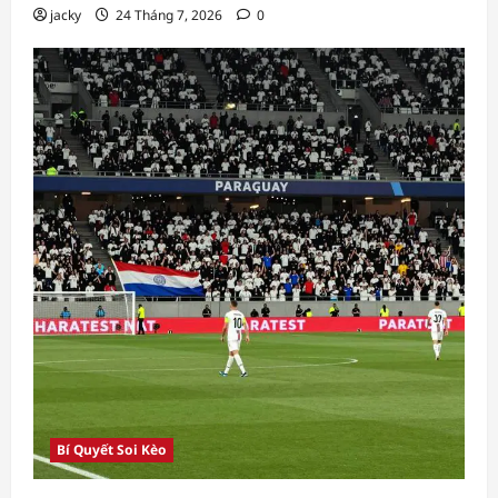
jacky
24 Tháng 7, 2026
0
Bí Quyết Soi Kèo