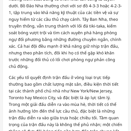
dưới. Bồ Đào Nha thường chơi với sơ đồ 4-3-3 hoặc 4-2-3-
1, tập trung vào khả năng kỹ thuật của các tiền vệ và sự
nguy hiểm từ các cầu thủ chạy cánh. Tây Ban Nha, theo
truyền thống, vẫn trung thành với lối đá tiki-taka, kiểm
soát bóng vượt trội và tìm cách xuyên phá hàng phòng
ngự đối phương bằng những đường chuyền ngắn, chính
xác. Cả hai đội đều mạnh ở khả năng giữ nhịp trận đấu,
nhưng theo phân tích, đôi khi họ có thể gặp khó khăn
trước những đối thủ có lối chơi phòng ngự phản công
chủ động.
Các yếu tố quyết định trận đấu ở vòng loại trực tiếp
thường bao gồm chất lượng mặt sân, điều kiện thời tiết
tại các thành phố chủ nhà như New York/New Jersey,
Toronto hay Mexico City, và đặc biệt là áp lực tâm lý.
Trong một giải đấu diễn ra vào mùa hè, thời tiết có thể
ảnh hưởng lớn đến thể lực cầu thủ, đặc biệt là những
trận đấu diễn ra vào giữa trưa hoặc chiều tối. Tầm quan
trọng của trận đấu này là không thể phủ nhận; một chiến