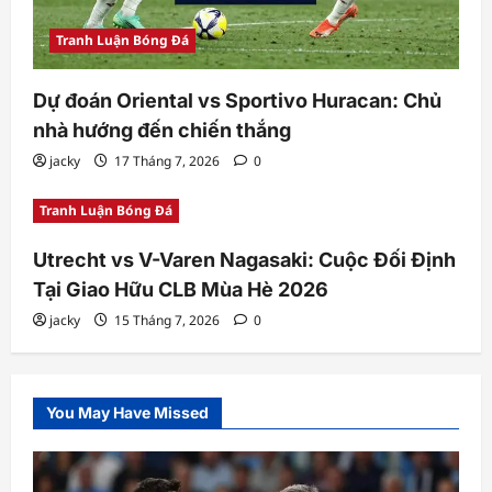
Tranh Luận Bóng Đá
Dự đoán Oriental vs Sportivo Huracan: Chủ
nhà hướng đến chiến thắng
jacky
17 Tháng 7, 2026
0
Tranh Luận Bóng Đá
Utrecht vs V-Varen Nagasaki: Cuộc Đối Định
Tại Giao Hữu CLB Mùa Hè 2026
jacky
15 Tháng 7, 2026
0
You May Have Missed