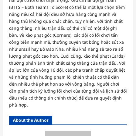
hai đội có lối chơi thận trọng. Kèo cả hai đội ghi bàn
(BTTS – Both Teams To Score) có thể là một lựa chọn tiềm
năng nếu cả hai đội đều sở hữu hàng công mạnh và
hàng thủ không quá chắc chắn, tuy nhiên, với tính chất
căng thẳng, nhiều trận đấu có thể chỉ có một đội ghi
bàn. Về kèo phạt góc (Corners), các đội có lối chơi tấn
công biên mạnh mẽ, thường xuyên tạt bóng hoặc sút xa
như Brazil hay Bồ Đào Nha, nhiều khả năng sẽ tạo ra số
lượng phạt góc cao hơn. Cuối cùng, kèo thẻ phạt (Cards)
thường phản ánh tính chất căng thẳng của trận đấu. Với
áp lực lớn của vòng 16 đội, các pha tranh chấp quyết liệt
và những tình huống phạm lỗi chiến thuật có thể dẫn
đến nhiều thẻ phạt hơn so với vòng bảng. Người chơi
cần phân tích kỹ lưỡng lối chơi của từng đội và lịch sử đối
đầu (nếu có thông tin chính thức) để đưa ra quyết định
phù hợp.
About the Author