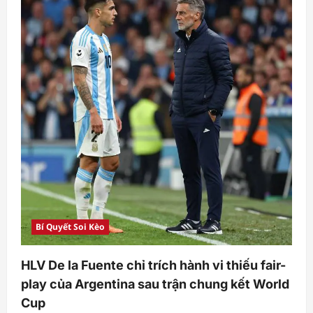
Bí Quyết Soi Kèo
HLV De la Fuente chỉ trích hành vi thiếu fair-
play của Argentina sau trận chung kết World
Cup