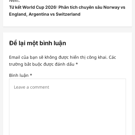
Next:
Tứ kết World Cup 2026: Phân tích chuyên sâu Norway vs
n
England, Argentina vs Switzerland
a
v
i
Để lại một bình luận
g
a
Email của bạn sẽ không được hiển thị công khai.
Các
t
trường bắt buộc được đánh dấu
*
i
Bình luận
*
o
n