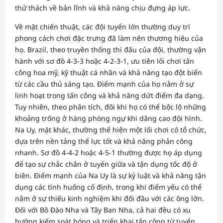
thử thách về bản lĩnh và khả năng chịu đựng áp lực.
Về mặt chiến thuật, các đội tuyển lớn thường duy trì
phong cách chơi đặc trưng đã làm nên thương hiệu của
họ. Brazil, theo truyền thống thi đấu của đội, thường vận
hành với sơ đồ 4-3-3 hoặc 4-2-3-1, ưu tiên lối chơi tấn
công hoa mỹ, kỹ thuật cá nhân và khả năng tạo đột biến
từ các cầu thủ sáng tạo. Điểm mạnh của họ nằm ở sự
linh hoạt trong tấn công và khả năng dứt điểm đa dạng.
Tuy nhiên, theo phân tích, đôi khi họ có thể bộc lộ những
khoảng trống ở hàng phòng ngự khi dâng cao đội hình.
Na Uy, mặt khác, thường thể hiện một lối chơi có tổ chức,
dựa trên nền tảng thể lực tốt và khả năng phản công
nhanh. Sơ đồ 4-4-2 hoặc 4-5-1 thường được họ áp dụng
để tạo sự chắc chắn ở tuyến giữa và tận dụng tốc độ ở
biên. Điểm mạnh của Na Uy là sự kỷ luật và khả năng tận
dụng các tình huống cố định, trong khi điểm yếu có thể
nằm ở sự thiếu kinh nghiệm khi đối đầu với các ông lớn.
Đối với Bồ Đào Nha và Tây Ban Nha, cả hai đều có xu
hướng kiểm soát bóng và triển khai tấn công từ tuyến