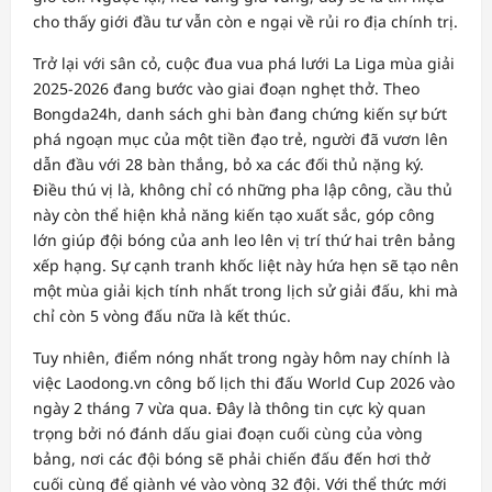
cho thấy giới đầu tư vẫn còn e ngại về rủi ro địa chính trị.
Trở lại với sân cỏ, cuộc đua vua phá lưới La Liga mùa giải
2025-2026 đang bước vào giai đoạn nghẹt thở. Theo
Bongda24h, danh sách ghi bàn đang chứng kiến sự bứt
phá ngoạn mục của một tiền đạo trẻ, người đã vươn lên
dẫn đầu với 28 bàn thắng, bỏ xa các đối thủ nặng ký.
Điều thú vị là, không chỉ có những pha lập công, cầu thủ
này còn thể hiện khả năng kiến tạo xuất sắc, góp công
lớn giúp đội bóng của anh leo lên vị trí thứ hai trên bảng
xếp hạng. Sự cạnh tranh khốc liệt này hứa hẹn sẽ tạo nên
một mùa giải kịch tính nhất trong lịch sử giải đấu, khi mà
chỉ còn 5 vòng đấu nữa là kết thúc.
Tuy nhiên, điểm nóng nhất trong ngày hôm nay chính là
việc Laodong.vn công bố lịch thi đấu World Cup 2026 vào
ngày 2 tháng 7 vừa qua. Đây là thông tin cực kỳ quan
trọng bởi nó đánh dấu giai đoạn cuối cùng của vòng
bảng, nơi các đội bóng sẽ phải chiến đấu đến hơi thở
cuối cùng để giành vé vào vòng 32 đội. Với thể thức mới