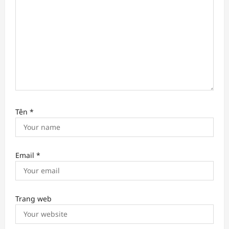
n
Tên
*
Email
*
Trang web