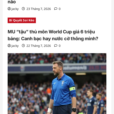
não
jacky
23 Tháng 7, 2026
0
Bí Quyết Soi Kèo
MU “tậu” thủ môn World Cup giá 6 triệu
bảng: Canh bạc hay nước cờ thông minh?
jacky
22 Tháng 7, 2026
0