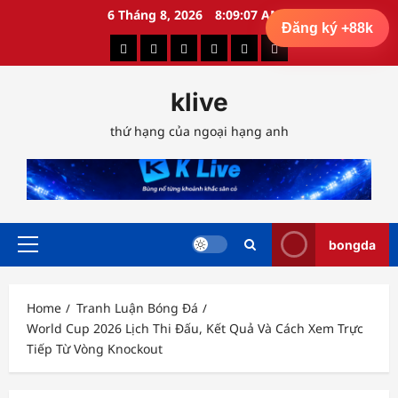
Skip
6 Tháng 8, 2026
8:09:08 AM
Đăng ký +88k
to
Bí
Diễn
Góc
Góc
Mẹo
Tranh
content
Quyết
Đàn
Dự
Người
Chơi
Luận
klive
Soi
Bóng
Đoán
Hâm
Hiệu
Bóng
Kèo
Đá
Mộ
Quả
Đá
thứ hạng của ngoại hạng anh
bongda
Primary
Menu
Home
Tranh Luận Bóng Đá
World Cup 2026 Lịch Thi Đấu, Kết Quả Và Cách Xem Trực
Tiếp Từ Vòng Knockout