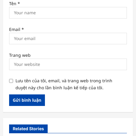
Tên
*
Email
*
Trang web
Lưu tên của tôi, email, và trang web trong trình
duyệt này cho lần bình luận kế tiếp của tôi.
Related Stories