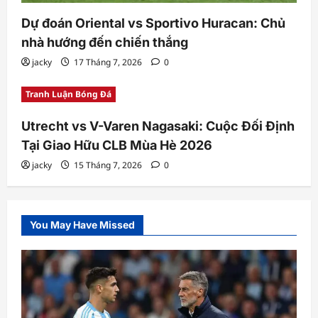
Dự đoán Oriental vs Sportivo Huracan: Chủ
nhà hướng đến chiến thắng
jacky
17 Tháng 7, 2026
0
Tranh Luận Bóng Đá
Utrecht vs V-Varen Nagasaki: Cuộc Đối Định
Tại Giao Hữu CLB Mùa Hè 2026
jacky
15 Tháng 7, 2026
0
You May Have Missed