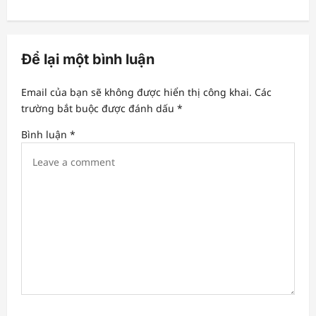
a
v
i
Để lại một bình luận
g
a
Email của bạn sẽ không được hiển thị công khai.
Các
t
trường bắt buộc được đánh dấu
*
i
Bình luận
*
o
n